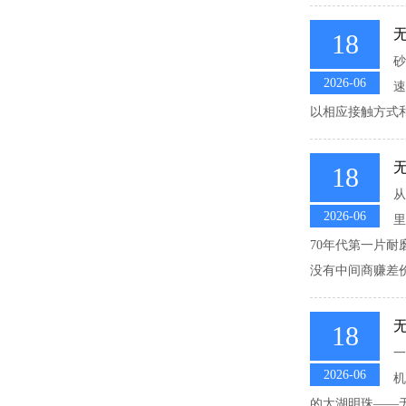
18
砂
2026-06
速
以相应接触方式和
18
从
2026-06
里
70年代第一片
没有中间商赚差价
18
一
2026-06
机
的太湖明珠——无