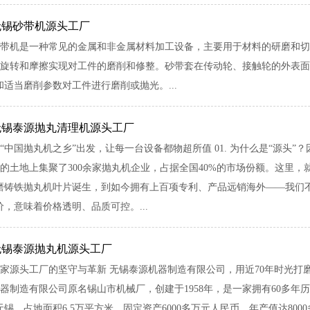
无锡砂带机源头工厂
带机是一种常见的金属和非金属材料加工设备，主要用于材料的研磨和切
旋转和摩擦实现对工件的磨削和修整。砂带套在传动轮、接触轮的外表面
适当磨削参数对工件进行磨削或抛光。...
无锡泰源抛丸清理机源头工厂
“中国抛丸机之乡”出发，让每一台设备都物超所值 01. 为什么是“源头”
的土地上集聚了300余家抛丸机企业，占据全国40%的市场份额。这里，就
耐磨铸铁抛丸机叶片诞生，到如今拥有上百项专利、产品远销海外——我们
，意味着价格透明、品质可控。...
无锡泰源抛丸机源头工厂
家源头工厂的坚守与革新 无锡泰源机器制造有限公司，用近70年时光打磨每
器制造有限公司原名锡山市机械厂，创建于1958年，是一家拥有60多
锡，占地面积6.5万平方米，固定资产6000多万元人民币，年产值达8000多