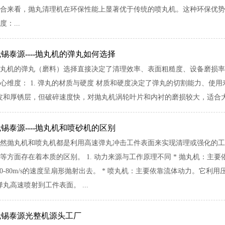
合来看，抛丸清理机在环保性能上显著优于传统的喷丸机。这种环保优势
度：...
锡泰源----抛丸机的弹丸如何选择
丸机的弹丸（磨料）选择直接决定了清理效率、表面粗糙度、设备磨损率
心维度： 1. 弹丸的材质与硬度 材质和硬度决定了弹丸的切割能力、使
皮和厚锈层，但破碎速度快，对抛丸机涡轮叶片和内衬的磨损较大，适合大型
锡泰源----抛丸机和喷砂机的区别
然抛丸机和喷丸机都是利用高速弹丸冲击工件表面来实现清理或强化的工
等方面存在着本质的区别。 1. 动力来源与工作原理不同 * 抛丸机：
0-80m/s的速度呈扇形抛射出去。 * 喷丸机：主要依靠流体动力。它
丸高速喷射到工件表面。 ...
无锡泰源光整机源头工厂