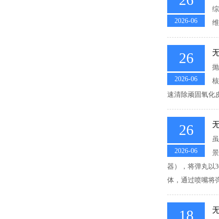
综
2026-06
维
无
26
抛
2026-06
核
速清除顽固氧化
无
26
虽
2026-06
景
器），将弹丸以3
体，通过喷嘴将弹
18