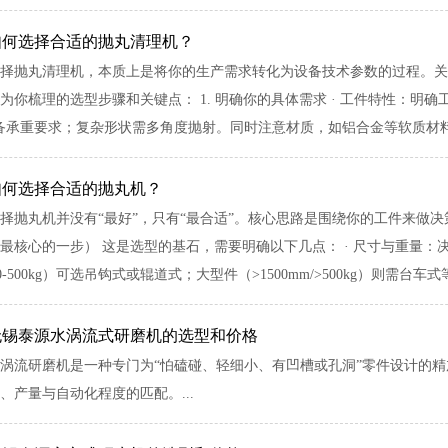
如何选择合适的抛丸清理机？
择抛丸清理机，本质上是将你的生产需求转化为设备技术参数的过程。关
为你梳理的选型步骤和关键点： 1. 明确你的具体需求 · 工件特性：
备承重要求；复杂形状需多角度抛射。同时注意材质，如铝合金等软质材料需
如何选择合适的抛丸机？
择抛丸机并没有“最好”，只有“最合适”。核心思路是围绕你的工件来做决
最核心的一步） 这是选型的基石，需要明确以下几点： · 尺寸与重量：决定
m/50-500kg）可选吊钩式或辊道式；大型件（>1500mm/>500kg）则需台车式等
无锡泰源水涡流式研磨机的选型和价格
涡流研磨机是一种专门为“怕磕碰、轻细小、有凹槽或孔洞”零件设计的
、产量与自动化程度的匹配。...