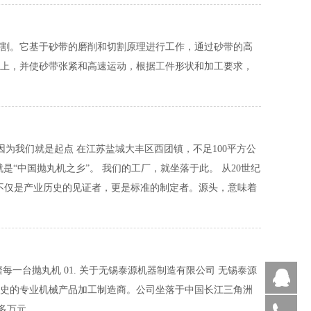
割。它基于砂带的磨削和切割原理进行工作，通过砂带的高
上，并使砂带张紧和高速运动，根据工件形状和加工要求，
？因为我们就是起点 在江苏盐城大丰区西团镇，不足100平方公
是“中国抛丸机之乡”。 我们的工厂，就坐落于此。 从20世纪
不仅是产业历史的见证者，更是标准的制定者。源头，意味着
一台抛丸机 01. 关于无锡泰源机器制造有限公司 无锡泰源
Q
年历史的专业机械产品加工制造商。公司坐落于中国长江三角洲
万元。...