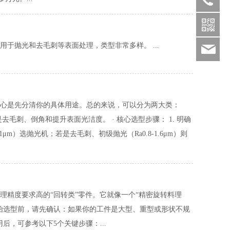
0510-
8227714
于抛光和去毛刺等表面处理，类型非常多样。 ...
txh
心是先分清你的具体用途。总的来说，可以分为两大类：
刺、倒角和提升表面光洁度。 · 核心选型步骤： 1. 明确
）选抛光机；若是去毛刺、初级抛光（Ra0.8-1.6μm）则
理精度要求高的“回转类”零件。它就像一个“精密旋转料理
始选型前，请先确认：如果你的工件是大型、重型或形状不规
，可参考以下5个关键步骤：...