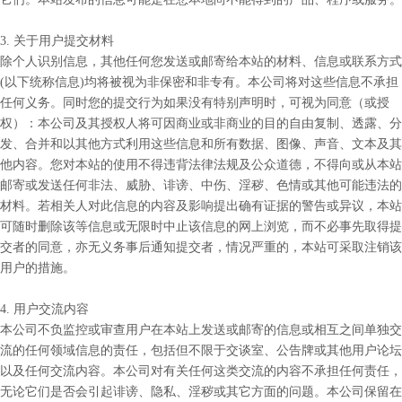
3. 关于用户提交材料
除个人识别信息，其他任何您发送或邮寄给本站的材料、信息或联系方式
(以下统称信息)均将被视为非保密和非专有。本公司将对这些信息不承担
任何义务。同时您的提交行为如果没有特别声明时，可视为同意（或授
权）：本公司及其授权人将可因商业或非商业的目的自由复制、透露、分
发、合并和以其他方式利用这些信息和所有数据、图像、声音、文本及其
他内容。您对本站的使用不得违背法律法规及公众道德，不得向或从本站
邮寄或发送任何非法、威胁、诽谤、中伤、淫秽、色情或其他可能违法的
材料。若相关人对此信息的内容及影响提出确有证据的警告或异议，本站
可随时删除该等信息或无限时中止该信息的网上浏览，而不必事先取得提
交者的同意，亦无义务事后通知提交者，情况严重的，本站可采取注销该
用户的措施。
4. 用户交流内容
本公司不负监控或审查用户在本站上发送或邮寄的信息或相互之间单独交
流的任何领域信息的责任，包括但不限于交谈室、公告牌或其他用户论坛
以及任何交流内容。本公司对有关任何这类交流的内容不承担任何责任，
无论它们是否会引起诽谤、隐私、淫秽或其它方面的问题。本公司保留在