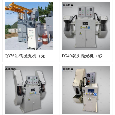
Q376吊钩抛丸机（无锡吊钩抛丸清理机）
PG40双头抛光机（砂带双头抛光机，抛光专用砂带机）