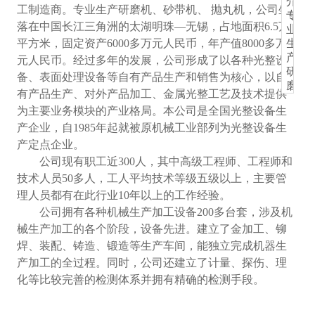
介:
工制造商。专业生产研磨机、砂带机、 抛丸机，公司坐
专
落在中国长江三角洲的太湖明珠―无锡，占地面积6.5万
业
平方米，固定资产6000多万元人民币，年产值8000多万
生
产
元人民币。经过多年的发展，公司形成了以各种光整设
研
备、表面处理设备等自有产品生产和销售为核心，以自
磨
有产品生产、对外产品加工、金属光整工艺及技术提供
机、
为主要业务模块的产业格局。本公司是全国光整设备生
砂
产企业，自1985年起就被原机械工业部列为光整设备生
带
机、
产定点企业。
抛
公司现有职工近300人，其中高级工程师、工程师和
丸
技术人员50多人，工人平均技术等级五级以上，主要管
机。
理人员都有在此行业10年以上的工作经验。
无
公司拥有各种机械生产加工设备200多台套，涉及机
锡
泰
械生产加工的各个阶段，设备先进。建立了金加工、铆
源
焊、装配、铸造、锻造等生产车间，能独立完成机器生
机
产加工的全过程。同时，公司还建立了计量、探伤、理
器
化等比较完善的检测体系并拥有精确的检测手段。
制
造
有