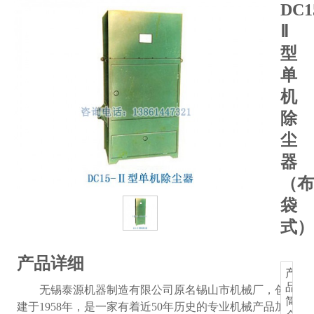
DC1
Ⅱ
型
单
机
除
尘
器
（布
袋
式）
产品详细
产
品
无锡泰源机器制造有限公司原名锡山市机械厂，创
简
建于1958年，是一家有着近50年历史的专业机械产品加