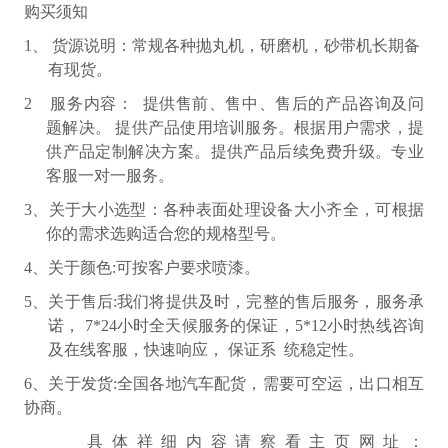
购买须知
限
公
1、
货源说明：常规各种抛丸机，研磨机，砂带机长期备
司
有现货。
原
名
2 服务内容：
提供售前、售中、售后的产品咨询及问
锡
题解决。 提供产品使用培训服务。根据用户需求，提
山
供产品定制解决方案。提供产品后续免费升级。专业
市
机
客服一对一服务。
械
3、关于大小选型：各种表面处理设备大小齐全，可根据
厂，
你的需求选购适合您的规格型号。
创
建
4、关于颜色
:
可按客户要求喷漆。
于
1958
5、关于售后
:
我们将提供及时，完整的售后服务，服务承
年，
诺，
7*24
小时全天候服务的保证，
5*12
小时热线咨询
是
及在线客服，快速响应，
保证系
统稳定性。
一
家
6、关于发货
:
全国各地汽车配货，需要可空运，出口相互
有
协商。
着
近
具体祥细内容请察看主页网址：