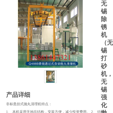
无
锡
除
锈
机
（无
锡
打
砂
机，
无
锡
产品详细
强
化
非标悬挂式抛丸清理机特点：
抛
1、 本机采用无地坑结构，安装方便，减少投资费用。 2、 结构