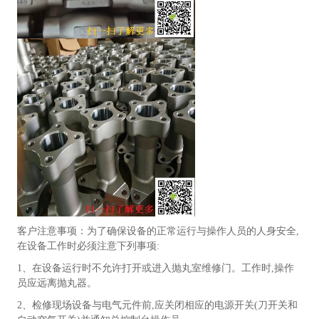
于
多
种
中、
大
批
量
的
锻
件、
铸
件
及
钣
金
件
客户注意事项：为了确保设备的正常运行与操作人员的人身安全,
的
在设备工作时必须注意下列事项:
清
1、在设备运行时不允许打开或进入抛丸室维修门。工作时,操作
理
员应远离抛丸器。
或
强
2、检修现场设备与电气元件前,应关闭相应的电源开关(刀开关和
化，