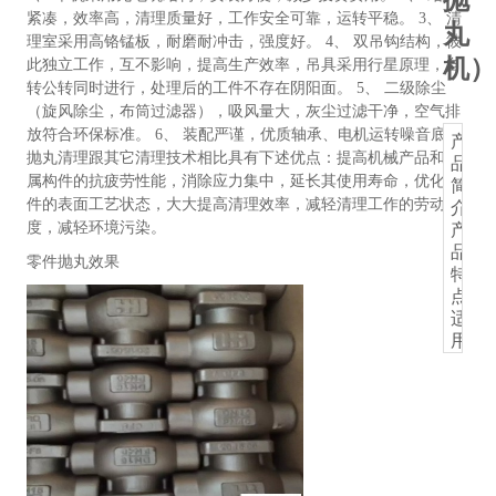
紧凑，效率高，清理质量好，工作安全可靠，运转平稳。 3、 清
丸
理室采用高铬锰板，耐磨耐冲击，强度好。 4、 双吊钩结构，彼
机）
此独立工作，互不影响，提高生产效率，吊具采用行星原理，自
转公转同时进行，处理后的工件不存在阴阳面。 5、 二级除尘
（旋风除尘，布筒过滤器），吸风量大，灰尘过滤干净，空气排
放符合环保标准。 6、 装配严谨，优质轴承、电机运转噪音底。
产
抛丸清理跟其它清理技术相比具有下述优点：提高机械产品和金
品
属构件的抗疲劳性能，消除应力集中，延长其使用寿命，优化工
简
件的表面工艺状态，大大提高清理效率，减轻清理工作的劳动强
介:
度，减轻环境污染。
产
品
零件抛丸效果
特
点：
适
用
范
围：
本
机
型
适
用