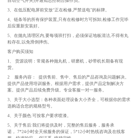
自动空气开关)并通知总控制台操作员。
尤
其
3、在低压配电屏前安放“正在检修,严禁送电”的标牌。
对
4、链条等的所有保护装置,只有在检修时方可拆卸,检修工作完毕
除
后应重新安装好。
锈
后
5、在抛丸清理区内,要每项班打扫，必须保证地板清洁,不得有丸
表
粒存在,以免滑倒摔伤。
面
客户购买须知
毛
化，
1、 货源说明：常规各种
抛丸机
，研磨机，砂带机长期备有现
增
货。
强
2 服务内容： 提供售前、售中、售后的产品咨询及问题解决。
喷
涂
提供产品使用培训服务。根据用户需求，提供产品定制解决方
的
案。提供产品后续免费升级。专业客服一对一服务。
附
3、关于大小选型：各种表面处理设备大小齐全，可根据你的需求
着
选购适合您的规格型号。
力，
更
4、关于颜色:可按客户要求喷漆。
加
5、关于售后:我们将提供及时，完整的售后服务，服务承
适
诺， 7*24小时全天候服务的保证，5*12小时热线咨询及在线客
宜。